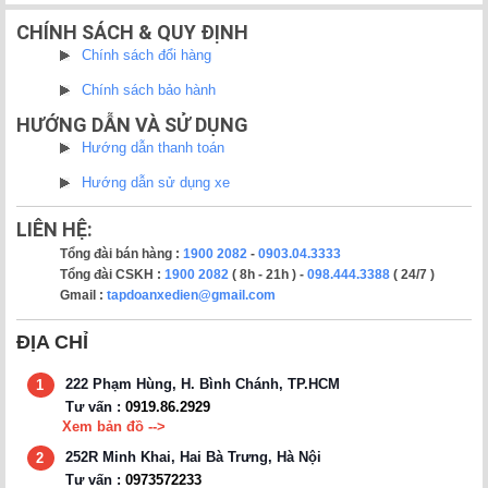
CHÍNH SÁCH & QUY ĐỊNH
Chính sách đổi hàng
Chính sách bảo hành
HƯỚNG DẪN VÀ SỬ DỤNG
Hướng dẫn thanh toán
Hướng dẫn sử dụng xe
LIÊN HỆ:
Tổng đài bán hàng :
1900 2082
-
0903.04.3333
Tổng đài CSKH :
1900 2082
( 8h - 21h ) -
098.444.3388
( 24/7 )
Gmail :
tapdoanxedien@gmail.com
ĐỊA CHỈ
222 Phạm Hùng, H. Bình Chánh, TP.HCM
1
Tư vấn :
0919.86.2929
Xem bản đồ -->
252R Minh Khai, Hai Bà Trưng, Hà Nội
2
Tư vấn :
0973572233