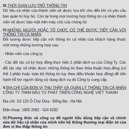
III.
THỜI GIAN LƯU TRỮ THÔNG TIN
Dữ liệu cá nhân của thành viên sẽ được lưu trữ cho đến khi có yêu cầu
ban quản trị hủy bỏ. Còn lại trong mọi trường hợp thông tin cá nhân thành
viên sẽ được bảo mật trên máy chủ của chúng tôi
IV.
NHỮNG NGƯỜI HOẶC TỔ CHỨC CÓ THỂ ĐƯỢC TIẾP CẬN VỚI
THÔNG TIN CÁ NHÂN
Đối tượng được tiếp cận với thông tin cá nhân của khách hàng thuộc
một trong những trường hợp sau:
- Nhân viên của công ty
- Các đối tác có ký hợp động thực hiện 1 phần dịch vụ của Công Ty. Các
đối tác này sẽ nhận được những thông tin theo thỏa thuận hợp đồng (có
thể 1 phần hoặc toàn bộ thông tin tuy theo điều khoản hợp đồng) để tiến
hành hỗ trợ người dùng sử dụng dịch vụ do Công ty cung cấp.
V.
ĐỊA CHỈ CỦA ĐƠN VỊ THU THẬP VÀ QUẢN LÝ THÔNG TIN CÁ NHÂN
CÔNG TY TNHH ĐẦU TƯ PHÁT TRIỂN CÔNG NGHỆ VIỆT THANH
Địa chỉ: Số 125 Ô Chợ Dừa - Đống Đa - Hà Nội
Điện thoại: 1900 2082 - 024 6292
VI.Phương thức và công cụ để người tiêu dùng tiếp cận và chỉnh
sửa dữ liệu cá nhân của mình trên hệ thống thương mại điện tử của
đơn vị thu thập thông tin