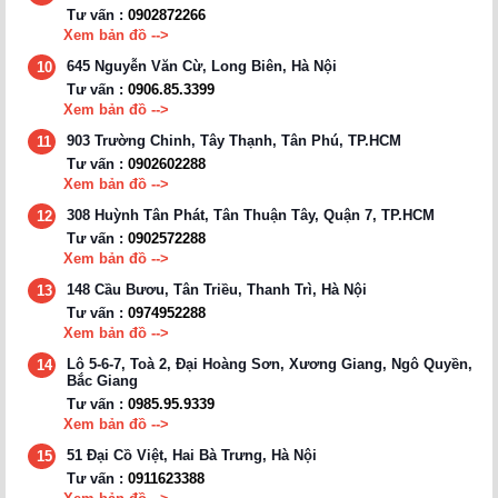
Tư vấn :
0902872266
Xem bản đồ -->
645 Nguyễn Văn Cừ, Long Biên, Hà Nội
10
Tư vấn :
0906.85.3399
Xem bản đồ -->
903 Trường Chinh, Tây Thạnh, Tân Phú, TP.HCM
11
Tư vấn :
0902602288
Xem bản đồ -->
308 Huỳnh Tân Phát, Tân Thuận Tây, Quận 7, TP.HCM
12
Tư vấn :
0902572288
Xem bản đồ -->
148 Cầu Bươu, Tân Triều, Thanh Trì, Hà Nội
13
Tư vấn :
0974952288
Xem bản đồ -->
Lô 5-6-7, Toà 2, Đại Hoàng Sơn, Xương Giang, Ngô Quyền,
14
Bắc Giang
Tư vấn :
0985.95.9339
Xem bản đồ -->
51 Đại Cồ Việt, Hai Bà Trưng, Hà Nội
15
Tư vấn :
0911623388