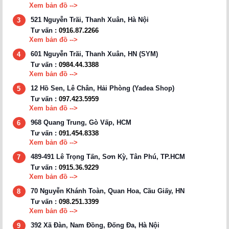
Xem bản đồ -->
521 Nguyễn Trãi, Thanh Xuân, Hà Nội
3
Tư vấn :
0916.87.2266
Xem bản đồ -->
601 Nguyễn Trãi, Thanh Xuân, HN (SYM)
4
Tư vấn :
0984.44.3388
Xem bản đồ -->
12 Hồ Sen, Lê Chân, Hải Phòng (Yadea Shop)
5
Tư vấn :
097.423.5959
Xem bản đồ -->
968 Quang Trung, Gò Vấp, HCM
6
Tư vấn :
091.454.8338
Xem bản đồ -->
489-491 Lê Trọng Tấn, Sơn Kỳ, Tân Phú, TP.HCM
7
Tư vấn :
0915.36.9229
Xem bản đồ -->
70 Nguyễn Khánh Toàn, Quan Hoa, Cầu Giấy, HN
8
Tư vấn :
098.251.3399
Xem bản đồ -->
392 Xã Đàn, Nam Đồng, Đống Đa, Hà Nội
9