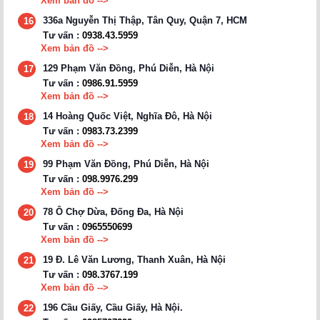
Xem bản đồ -->
336a Nguyễn Thị Thập, Tân Quy, Quận 7, HCM
16
Tư vấn :
0938.43.5959
Xem bản đồ -->
129 Phạm Văn Đồng, Phú Diễn, Hà Nội
17
Tư vấn :
0986.91.5959
Xem bản đồ -->
14 Hoàng Quốc Việt, Nghĩa Đô, Hà Nội
18
Tư vấn :
0983.73.2399
Xem bản đồ -->
99 Phạm Văn Đồng, Phú Diễn, Hà Nội
19
Tư vấn :
098.9976.299
Xem bản đồ -->
78 Ô Chợ Dừa, Đống Đa, Hà Nội
20
Tư vấn :
0965550699
Xem bản đồ -->
19 Đ. Lê Văn Lương, Thanh Xuân, Hà Nội
21
Tư vấn :
098.3767.199
Xem bản đồ -->
196 Cầu Giấy, Cầu Giấy, Hà Nội.
22