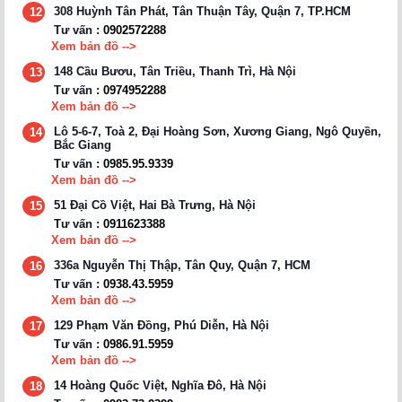
308 Huỳnh Tân Phát, Tân Thuận Tây, Quận 7, TP.HCM
12
Tư vấn :
0902572288
Xem bản đồ -->
148 Cầu Bươu, Tân Triều, Thanh Trì, Hà Nội
13
Tư vấn :
0974952288
Xem bản đồ -->
Lô 5-6-7, Toà 2, Đại Hoàng Sơn, Xương Giang, Ngô Quyền,
14
Bắc Giang
Tư vấn :
0985.95.9339
Xem bản đồ -->
51 Đại Cồ Việt, Hai Bà Trưng, Hà Nội
15
Tư vấn :
0911623388
Xem bản đồ -->
336a Nguyễn Thị Thập, Tân Quy, Quận 7, HCM
16
Tư vấn :
0938.43.5959
Xem bản đồ -->
129 Phạm Văn Đồng, Phú Diễn, Hà Nội
17
Tư vấn :
0986.91.5959
Xem bản đồ -->
14 Hoàng Quốc Việt, Nghĩa Đô, Hà Nội
18