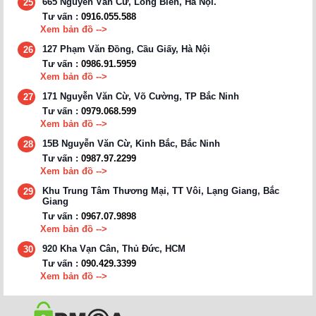
665 Nguyễn Văn Cừ, Long Biên, Hà Nội.
25
Tư vấn :
0916.055.588
Xem bản đồ -->
127 Phạm Văn Đồng, Cầu Giấy, Hà Nội
26
Tư vấn :
0986.91.5959
Xem bản đồ -->
171 Nguyễn Văn Cừ, Võ Cường, TP Bắc Ninh
27
Tư vấn :
0979.068.599
Xem bản đồ -->
15B Nguyễn Văn Cừ, Kinh Bắc, Bắc Ninh
28
Tư vấn :
0987.97.2299
Xem bản đồ -->
Khu Trung Tâm Thương Mại, TT Vôi, Lạng Giang, Bắc
29
Giang
Tư vấn :
0967.07.9898
Xem bản đồ -->
920 Kha Vạn Cân, Thủ Đức, HCM
30
Tư vấn :
090.429.3399
Xem bản đồ -->