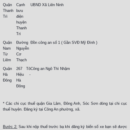
Quận
Cạnh
UBND Xã Liên Ninh
Thanh
bưu
Trì
điện
huyện
Thanh
Trì
Quận
Đường
Đồn công an số 1 ( Gần SVĐ Mỹ Đình )
Nam
Nguyễn
Từ
Cơ
Liêm
Thạch
Quận
267 Tô
Công an Ngô Thì Nhậm
Hà
Hiệu -
Đông
Hà
Đông
* Các chi cục thuế quận Gia Lâm, Đông Anh, Sóc Sơn đóng tại chi cục
thuế huyện. Đăng ký tại Công An phường, xã.
Bước 2:
Sau khi nộp thuế trước bạ khi đăng ký biển số xe bạn sẽ được