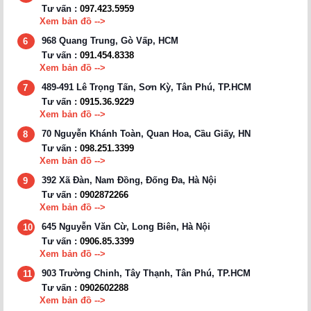
Tư vấn :
097.423.5959
Xem bản đồ -->
968 Quang Trung, Gò Vấp, HCM
6
Tư vấn :
091.454.8338
Xem bản đồ -->
489-491 Lê Trọng Tấn, Sơn Kỳ, Tân Phú, TP.HCM
7
Tư vấn :
0915.36.9229
Xem bản đồ -->
70 Nguyễn Khánh Toàn, Quan Hoa, Cầu Giấy, HN
8
Tư vấn :
098.251.3399
Xem bản đồ -->
392 Xã Đàn, Nam Đồng, Đống Đa, Hà Nội
9
Tư vấn :
0902872266
Xem bản đồ -->
645 Nguyễn Văn Cừ, Long Biên, Hà Nội
10
Tư vấn :
0906.85.3399
Xem bản đồ -->
903 Trường Chinh, Tây Thạnh, Tân Phú, TP.HCM
11
Tư vấn :
0902602288
Xem bản đồ -->