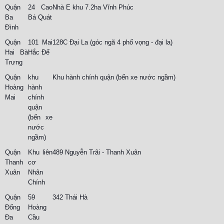
Quận
24 Cao
Nhà E khu 7.2ha Vĩnh Phúc
Ba
Bá Quát
Đình
Quận
101 Mai
128C Đại La (góc ngã 4 phố vọng - đại la)
Hai Bà
Hắc Đế
Trưng
Quận
khu
Khu hành chính quận (bến xe nước ngầm)
Hoàng
hành
Mai
chính
quận
(bến xe
nước
ngầm)
Quận
Khu liên
489 Nguyễn Trãi - Thanh Xuân
Thanh
cơ
Xuân
Nhân
Chính
Quận
59
342 Thái Hà
Đống
Hoàng
Đa
Cầu