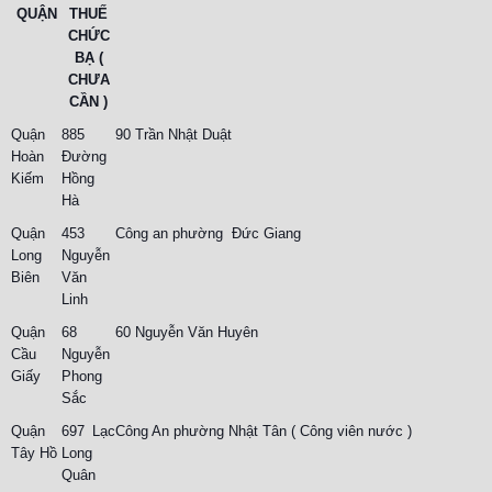
QUẬN
THUẾ
CHỨC
BẠ (
CHƯA
CẦN )
Quận
885
90 Trần Nhật Duật
Hoàn
Đường
Kiếm
Hồng
Hà
Quận
453
Công an phường Đức Giang
Long
Nguyễn
Biên
Văn
Linh
Quận
68
60 Nguyễn Văn Huyên
Cầu
Nguyễn
Giấy
Phong
Sắc
Quận
697 Lạc
Công An phường Nhật Tân ( Công viên nước )
Tây Hồ
Long
Quân