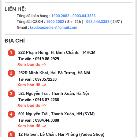
LIÊN HỆ:
Tổng đài bán hàng :
1900 2082
-
0903.04.3333
Tổng đài CSKH :
1900 2082
( 8h - 21h ) -
098.444.3388
( 24/7 )
Gmail :
tapdoanxedien@gmail.com
ĐỊA CHỈ
222 Phạm Hùng, H. Bình Chánh, TP.HCM
1
Tư vấn :
0919.86.2929
Xem bản đồ -->
252R Minh Khai, Hai Bà Trưng, Hà Nội
2
Tư vấn :
0973572233
Xem bản đồ -->
521 Nguyễn Trãi, Thanh Xuân, Hà Nội
3
Tư vấn :
0916.87.2266
Xem bản đồ -->
601 Nguyễn Trãi, Thanh Xuân, HN (SYM)
4
Tư vấn :
0984.44.3388
Xem bản đồ -->
12 Hồ Sen, Lê Chân, Hải Phòng (Yadea Shop)
5