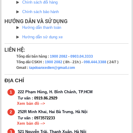
Chính sách đổi hàng
Chính sách bảo hành
HƯỚNG DẪN VÀ SỬ DỤNG
Hướng dẫn thanh toán
Hướng dẫn sử dụng xe
LIÊN HỆ:
Tổng đài bán hàng :
1900 2082
-
0903.04.3333
Tổng đài CSKH :
1900 2082
( 8h - 21h ) -
098.444.3388
( 24/7 )
Gmail :
tapdoanxedien@gmail.com
ĐỊA CHỈ
222 Phạm Hùng, H. Bình Chánh, TP.HCM
1
Tư vấn :
0919.86.2929
Xem bản đồ -->
252R Minh Khai, Hai Bà Trưng, Hà Nội
2
Tư vấn :
0973572233
Xem bản đồ -->
521 Nguyễn Trãi, Thanh Xuân, Hà Nội
3