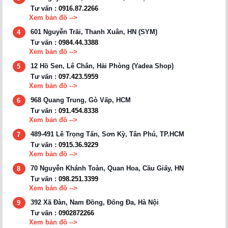
Tư vấn :
0916.87.2266
Xem bản đồ -->
601 Nguyễn Trãi, Thanh Xuân, HN (SYM)
4
Tư vấn :
0984.44.3388
Xem bản đồ -->
12 Hồ Sen, Lê Chân, Hải Phòng (Yadea Shop)
5
Tư vấn :
097.423.5959
Xem bản đồ -->
968 Quang Trung, Gò Vấp, HCM
6
Tư vấn :
091.454.8338
Xem bản đồ -->
489-491 Lê Trọng Tấn, Sơn Kỳ, Tân Phú, TP.HCM
7
Tư vấn :
0915.36.9229
Xem bản đồ -->
70 Nguyễn Khánh Toàn, Quan Hoa, Cầu Giấy, HN
8
Tư vấn :
098.251.3399
Xem bản đồ -->
392 Xã Đàn, Nam Đồng, Đống Đa, Hà Nội
9
Tư vấn :
0902872266
Xem bản đồ -->