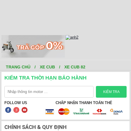
TRANG CHỦ
/
XE CUB
/
XE CUB 82
KIỂM TRA THỜI HẠN BẢO HÀNH
FOLLOW US
CHẤP NHẬN THANH TOÁN THẺ
CHÍNH SÁCH & QUY ĐỊNH