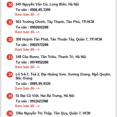
645 Nguyễn Văn Cừ, Long Biên, Hà Nội
10
Tư vấn :
0906.85.3399
Xem bản đồ -->
903 Trường Chinh, Tây Thạnh, Tân Phú, TP.HCM
11
Tư vấn :
0902602288
Xem bản đồ -->
308 Huỳnh Tân Phát, Tân Thuận Tây, Quận 7, TP.HCM
12
Tư vấn :
0902572288
Xem bản đồ -->
148 Cầu Bươu, Tân Triều, Thanh Trì, Hà Nội
13
Tư vấn :
0974952288
Xem bản đồ -->
Lô 5-6-7, Toà 2, Đại Hoàng Sơn, Xương Giang, Ngô Quyền,
14
Bắc Giang
Tư vấn :
0985.95.9339
Xem bản đồ -->
51 Đại Cồ Việt, Hai Bà Trưng, Hà Nội
15
Tư vấn :
0911623388
Xem bản đồ -->
336a Nguyễn Thị Thập, Tân Quy, Quận 7, HCM
16