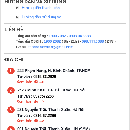
HƯỚNG DẪN VÀ SỬ DỤNG
Hướng dẫn thanh toán
Hướng dẫn sử dụng xe
LIÊN HỆ:
Tổng đài bán hàng :
1900 2082
-
0903.04.3333
Tổng đài CSKH :
1900 2082
( 8h - 21h ) -
098.444.3388
( 24/7 )
Gmail :
tapdoanxedien@gmail.com
ĐỊA CHỈ
222 Phạm Hùng, H. Bình Chánh, TP.HCM
1
Tư vấn :
0919.86.2929
Xem bản đồ -->
252R Minh Khai, Hai Bà Trưng, Hà Nội
2
Tư vấn :
0973572233
Xem bản đồ -->
521 Nguyễn Trãi, Thanh Xuân, Hà Nội
3
Tư vấn :
0916.87.2266
Xem bản đồ -->
601 Nguyễn Trãi, Thanh Xuân, HN (SYM)
4