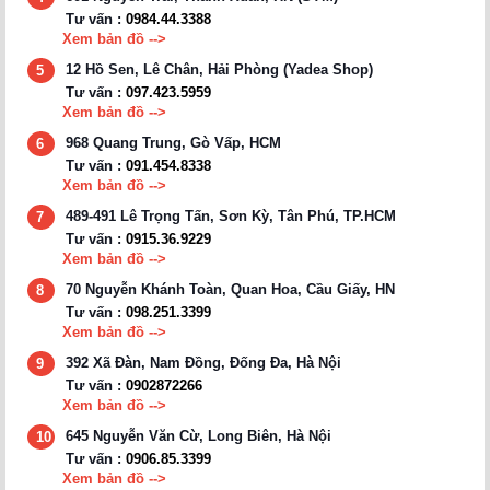
Tư vấn :
0984.44.3388
Xem bản đồ -->
12 Hồ Sen, Lê Chân, Hải Phòng (Yadea Shop)
5
Tư vấn :
097.423.5959
Xem bản đồ -->
968 Quang Trung, Gò Vấp, HCM
6
Tư vấn :
091.454.8338
Xem bản đồ -->
489-491 Lê Trọng Tấn, Sơn Kỳ, Tân Phú, TP.HCM
7
Tư vấn :
0915.36.9229
Xem bản đồ -->
70 Nguyễn Khánh Toàn, Quan Hoa, Cầu Giấy, HN
8
Tư vấn :
098.251.3399
Xem bản đồ -->
392 Xã Đàn, Nam Đồng, Đống Đa, Hà Nội
9
Tư vấn :
0902872266
Xem bản đồ -->
645 Nguyễn Văn Cừ, Long Biên, Hà Nội
10
Tư vấn :
0906.85.3399
Xem bản đồ -->