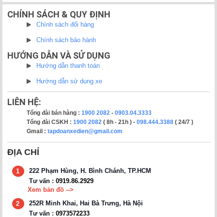
CHÍNH SÁCH & QUY ĐỊNH
Chính sách đổi hàng
Chính sách bảo hành
HƯỚNG DẪN VÀ SỬ DỤNG
Hướng dẫn thanh toán
Hướng dẫn sử dụng xe
LIÊN HỆ:
Tổng đài bán hàng :
1900 2082
-
0903.04.3333
Tổng đài CSKH :
1900 2082
( 8h - 21h ) -
098.444.3388
( 24/7 )
Gmail :
tapdoanxedien@gmail.com
ĐỊA CHỈ
222 Phạm Hùng, H. Bình Chánh, TP.HCM
1
Tư vấn :
0919.86.2929
Xem bản đồ -->
252R Minh Khai, Hai Bà Trưng, Hà Nội
2
Tư vấn :
0973572233