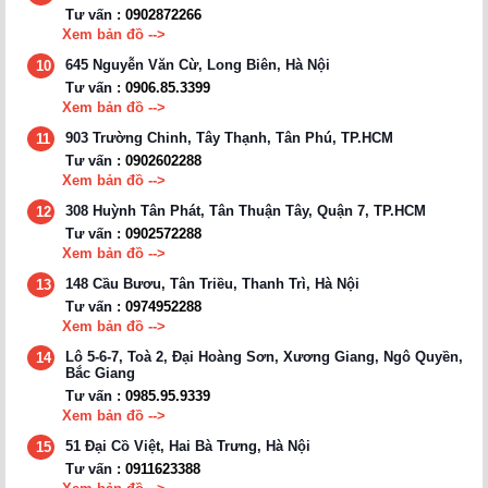
Tư vấn :
0902872266
Xem bản đồ -->
645 Nguyễn Văn Cừ, Long Biên, Hà Nội
10
Tư vấn :
0906.85.3399
Xem bản đồ -->
903 Trường Chinh, Tây Thạnh, Tân Phú, TP.HCM
11
Tư vấn :
0902602288
Xem bản đồ -->
308 Huỳnh Tân Phát, Tân Thuận Tây, Quận 7, TP.HCM
12
Tư vấn :
0902572288
Xem bản đồ -->
148 Cầu Bươu, Tân Triều, Thanh Trì, Hà Nội
13
Tư vấn :
0974952288
Xem bản đồ -->
Lô 5-6-7, Toà 2, Đại Hoàng Sơn, Xương Giang, Ngô Quyền,
14
Bắc Giang
Tư vấn :
0985.95.9339
Xem bản đồ -->
51 Đại Cồ Việt, Hai Bà Trưng, Hà Nội
15
Tư vấn :
0911623388