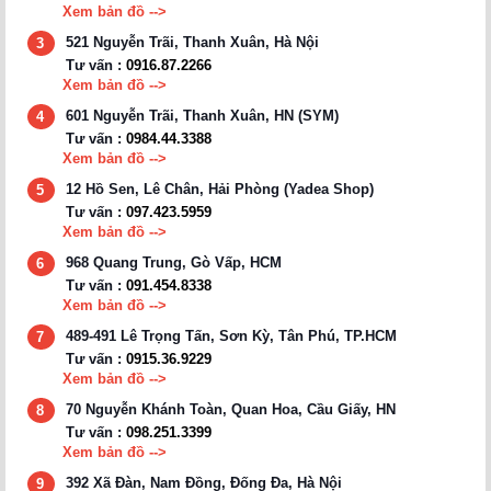
Xem bản đồ -->
521 Nguyễn Trãi, Thanh Xuân, Hà Nội
3
Tư vấn :
0916.87.2266
Xem bản đồ -->
601 Nguyễn Trãi, Thanh Xuân, HN (SYM)
4
Tư vấn :
0984.44.3388
Xem bản đồ -->
12 Hồ Sen, Lê Chân, Hải Phòng (Yadea Shop)
5
Tư vấn :
097.423.5959
Xem bản đồ -->
968 Quang Trung, Gò Vấp, HCM
6
Tư vấn :
091.454.8338
Xem bản đồ -->
489-491 Lê Trọng Tấn, Sơn Kỳ, Tân Phú, TP.HCM
7
Tư vấn :
0915.36.9229
Xem bản đồ -->
70 Nguyễn Khánh Toàn, Quan Hoa, Cầu Giấy, HN
8
Tư vấn :
098.251.3399
Xem bản đồ -->
392 Xã Đàn, Nam Đồng, Đống Đa, Hà Nội
9