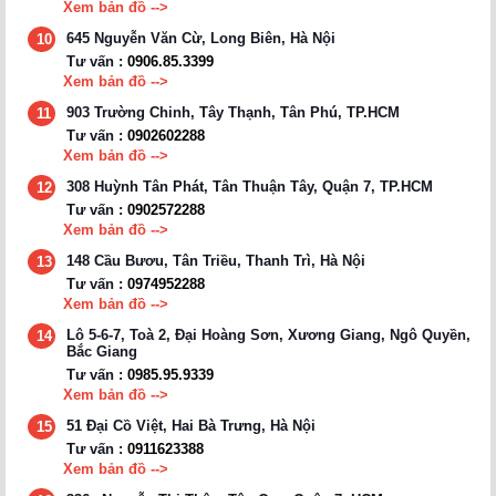
Xem bản đồ -->
645 Nguyễn Văn Cừ, Long Biên, Hà Nội
10
Tư vấn :
0906.85.3399
Xem bản đồ -->
903 Trường Chinh, Tây Thạnh, Tân Phú, TP.HCM
11
Tư vấn :
0902602288
Xem bản đồ -->
308 Huỳnh Tân Phát, Tân Thuận Tây, Quận 7, TP.HCM
12
Tư vấn :
0902572288
Xem bản đồ -->
148 Cầu Bươu, Tân Triều, Thanh Trì, Hà Nội
13
Tư vấn :
0974952288
Xem bản đồ -->
Lô 5-6-7, Toà 2, Đại Hoàng Sơn, Xương Giang, Ngô Quyền,
14
Bắc Giang
Tư vấn :
0985.95.9339
Xem bản đồ -->
51 Đại Cồ Việt, Hai Bà Trưng, Hà Nội
15
Tư vấn :
0911623388
Xem bản đồ -->