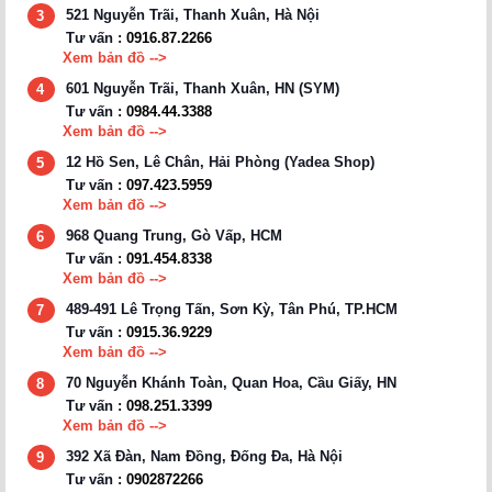
521 Nguyễn Trãi, Thanh Xuân, Hà Nội
3
Tư vấn :
0916.87.2266
Xem bản đồ -->
601 Nguyễn Trãi, Thanh Xuân, HN (SYM)
4
Tư vấn :
0984.44.3388
Xem bản đồ -->
12 Hồ Sen, Lê Chân, Hải Phòng (Yadea Shop)
5
Tư vấn :
097.423.5959
Xem bản đồ -->
968 Quang Trung, Gò Vấp, HCM
6
Tư vấn :
091.454.8338
Xem bản đồ -->
489-491 Lê Trọng Tấn, Sơn Kỳ, Tân Phú, TP.HCM
7
Tư vấn :
0915.36.9229
Xem bản đồ -->
70 Nguyễn Khánh Toàn, Quan Hoa, Cầu Giấy, HN
8
Tư vấn :
098.251.3399
Xem bản đồ -->
392 Xã Đàn, Nam Đồng, Đống Đa, Hà Nội
9
Tư vấn :
0902872266