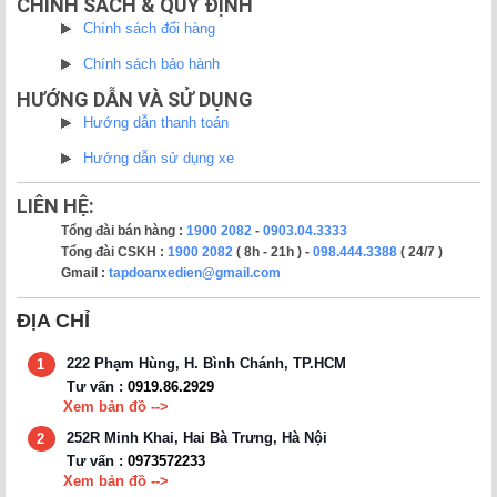
CHÍNH SÁCH & QUY ĐỊNH
Chính sách đổi hàng
Chính sách bảo hành
HƯỚNG DẪN VÀ SỬ DỤNG
Hướng dẫn thanh toán
Hướng dẫn sử dụng xe
LIÊN HỆ:
Tổng đài bán hàng :
1900 2082
-
0903.04.3333
Tổng đài CSKH :
1900 2082
( 8h - 21h ) -
098.444.3388
( 24/7 )
Gmail :
tapdoanxedien@gmail.com
ĐỊA CHỈ
222 Phạm Hùng, H. Bình Chánh, TP.HCM
1
Tư vấn :
0919.86.2929
Xem bản đồ -->
252R Minh Khai, Hai Bà Trưng, Hà Nội
2
Tư vấn :
0973572233
Xem bản đồ -->