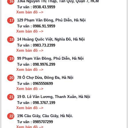
336a Nguyễn Thị Thập, Tân Quy, Quận 7, HCM
16
Tư vấn :
0938.43.5959
Xem bản đồ -->
129 Phạm Văn Đồng, Phú Diễn, Hà Nội
17
Tư vấn :
0986.91.5959
Xem bản đồ -->
14 Hoàng Quốc Việt, Nghĩa Đô, Hà Nội
18
Tư vấn :
0983.73.2399
Xem bản đồ -->
99 Phạm Văn Đồng, Phú Diễn, Hà Nội
19
Tư vấn :
098.9976.299
Xem bản đồ -->
78 Ô Chợ Dừa, Đống Đa, Hà Nội
20
Tư vấn :
0965550699
Xem bản đồ -->
19 Đ. Lê Văn Lương, Thanh Xuân, Hà Nội
21
Tư vấn :
098.3767.199
Xem bản đồ -->
196 Cầu Giấy, Cầu Giấy, Hà Nội.
22
Tư vấn :
0985707299
Xem bản đồ -->