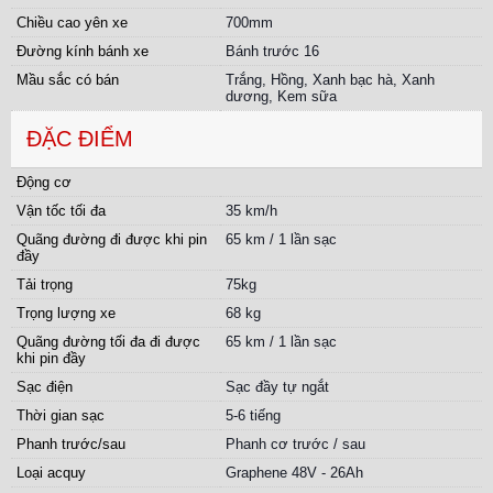
Chiều cao yên xe
700mm
Đường kính bánh xe
Bánh trước 16
Mầu sắc có bán
Trắng, Hồng, Xanh bạc hà, Xanh
dương, Kem sữa
ĐẶC ĐIỂM
Động cơ
Vận tốc tối đa
35 km/h
Quãng đường đi được khi pin
65 km / 1 lần sạc
đầy
Tải trọng
75kg
Trọng lượng xe
68 kg
Quãng đường tối đa đi được
65 km / 1 lần sạc
khi pin đầy
Sạc điện
Sạc đầy tự ngắt
Thời gian sạc
5-6 tiếng
Phanh trước/sau
Phanh cơ trước / sau
Loại acquy
Graphene 48V - 26Ah