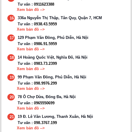
Tư vấn :
0911623388
Xem bản đồ -->
336a Nguyễn Thị Thập, Tân Quy, Quận 7, HCM
16
Tư vấn :
0938.43.5959
Xem bản đồ -->
129 Phạm Văn Đồng, Phú Diễn, Hà Nội
17
Tư vấn :
0986.91.5959
Xem bản đồ -->
14 Hoàng Quốc Việt, Nghĩa Đô, Hà Nội
18
Tư vấn :
0983.73.2399
Xem bản đồ -->
99 Phạm Văn Đồng, Phú Diễn, Hà Nội
19
Tư vấn :
098.9976.299
Xem bản đồ -->
78 Ô Chợ Dừa, Đống Đa, Hà Nội
20
Tư vấn :
0965550699
Xem bản đồ -->
19 Đ. Lê Văn Lương, Thanh Xuân, Hà Nội
21
Tư vấn :
098.3767.199
Xem bản đồ -->