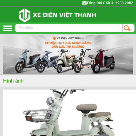
Tổng Đài CSKH:
1900 2082
Trang chủ
Xe đạp điện
Xe máy điện
Hình ảnh
Yadea
XMEN
Vespa
NIJIA
Xe CUB