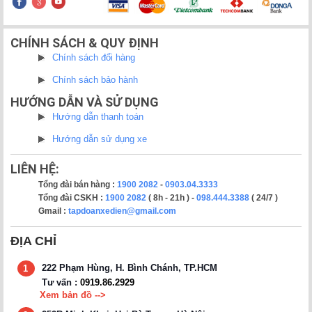
CHÍNH SÁCH & QUY ĐỊNH
Chính sách đổi hàng
Chính sách bảo hành
HƯỚNG DẪN VÀ SỬ DỤNG
Hướng dẫn thanh toán
Hướng dẫn sử dụng xe
LIÊN HỆ:
Tổng đài bán hàng :
1900 2082
-
0903.04.3333
Tổng đài CSKH :
1900 2082
( 8h - 21h ) -
098.444.3388
( 24/7 )
Gmail :
tapdoanxedien@gmail.com
ĐỊA CHỈ
222 Phạm Hùng, H. Bình Chánh, TP.HCM
1
Tư vấn :
0919.86.2929
Xem bản đồ -->