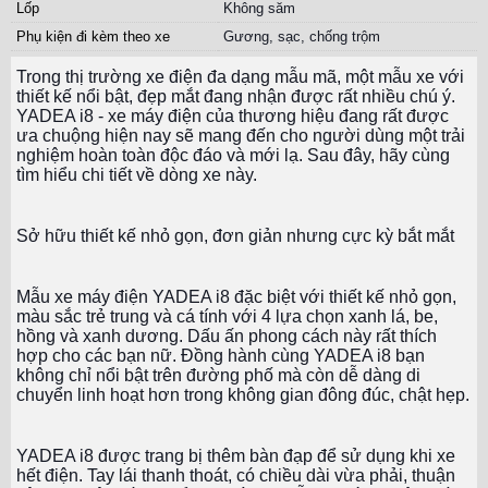
Lốp
Không săm
Phụ kiện đi kèm theo xe
Gương, sạc, chống trộm
Trong thị trường xe điện đa dạng mẫu mã, một mẫu xe với
thiết kế nổi bật, đẹp mắt đang nhận được rất nhiều chú ý.
YADEA i8 - xe máy điện của thương hiệu đang rất được
ưa chuộng hiện nay sẽ mang đến cho người dùng một trải
nghiệm hoàn toàn độc đáo và mới lạ. Sau đây, hãy cùng
tìm hiểu chi tiết về dòng xe này.
Sở hữu thiết kế nhỏ gọn, đơn giản nhưng cực kỳ bắt mắt
Mẫu xe máy điện YADEA i8 đặc biệt với thiết kế nhỏ gọn,
màu sắc trẻ trung và cá tính với 4 lựa chọn xanh lá, be,
hồng và xanh dương. Dấu ấn phong cách này rất thích
hợp cho các bạn nữ. Đồng hành cùng YADEA i8 bạn
không chỉ nổi bật trên đường phố mà còn dễ dàng di
chuyển linh hoạt hơn trong không gian đông đúc, chật hẹp.
YADEA i8 được trang bị thêm bàn đạp để sử dụng khi xe
hết điện. Tay lái thanh thoát, có chiều dài vừa phải, thuận