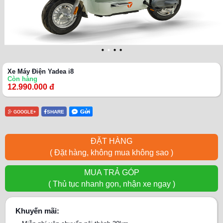
AIMA
GIANT
ZOOMER
Xe Máy Điện Yadea i8
Còn hàng
HONDA
12.990.000 đ
Ắc quy
SHARE
GOOGLE+
Dịch vụ
ĐẶT HÀNG
Trả góp
( Đặt hàng, không mua không sao )
Giới thiệu
MUA TRẢ GÓP
( Thủ tục nhanh gọn, nhận xe ngay )
Tin tức
Khuyến mãi:
Câu hỏi thường gặp