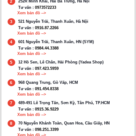
252R Minh Khai, Hai Bà Trưng, Hà Nội
2
Tư vấn :
0973572233
Xem bản đồ -->
521 Nguyễn Trãi, Thanh Xuân, Hà Nội
3
Tư vấn :
0916.87.2266
Xem bản đồ -->
601 Nguyễn Trãi, Thanh Xuân, HN (SYM)
4
Tư vấn :
0984.44.3388
Xem bản đồ -->
12 Hồ Sen, Lê Chân, Hải Phòng (Yadea Shop)
5
Tư vấn :
097.423.5959
Xem bản đồ -->
968 Quang Trung, Gò Vấp, HCM
6
Tư vấn :
091.454.8338
Xem bản đồ -->
489-491 Lê Trọng Tấn, Sơn Kỳ, Tân Phú, TP.HCM
7
Tư vấn :
0915.36.9229
Xem bản đồ -->
70 Nguyễn Khánh Toàn, Quan Hoa, Cầu Giấy, HN
8
Tư vấn :
098.251.3399
Xem bản đồ -->