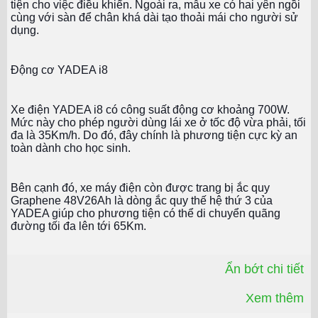
tiện cho việc điều khiển. Ngoài ra, mẫu xe có hai yên ngồi
cùng với sàn để chân khá dài tạo thoải mái cho người sử
dụng.
Động cơ YADEA i8
Xe điện YADEA i8 có công suất động cơ khoảng 700W.
Mức này cho phép người dùng lái xe ở tốc độ vừa phải, tối
đa là 35Km/h. Do đó, đây chính là phương tiện cực kỳ an
toàn dành cho học sinh.
Bên cạnh đó, xe máy điện còn được trang bị ắc quy
Graphene 48V26Ah là dòng ắc quy thế hệ thứ 3 của
YADEA giúp cho phương tiện có thể di chuyển quãng
đường tối đa lên tới 65Km.
Ẩn bớt chi tiết
Xem thêm