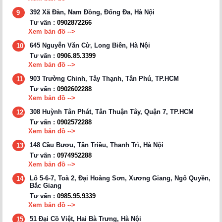
392 Xã Đàn, Nam Đồng, Đống Đa, Hà Nội
9
Tư vấn :
0902872266
Xem bản đồ -->
645 Nguyễn Văn Cừ, Long Biên, Hà Nội
10
Tư vấn :
0906.85.3399
Xem bản đồ -->
903 Trường Chinh, Tây Thạnh, Tân Phú, TP.HCM
11
Tư vấn :
0902602288
Xem bản đồ -->
308 Huỳnh Tân Phát, Tân Thuận Tây, Quận 7, TP.HCM
12
Tư vấn :
0902572288
Xem bản đồ -->
148 Cầu Bươu, Tân Triều, Thanh Trì, Hà Nội
13
Tư vấn :
0974952288
Xem bản đồ -->
Lô 5-6-7, Toà 2, Đại Hoàng Sơn, Xương Giang, Ngô Quyền,
14
Bắc Giang
Tư vấn :
0985.95.9339
Xem bản đồ -->
51 Đại Cồ Việt, Hai Bà Trưng, Hà Nội
15