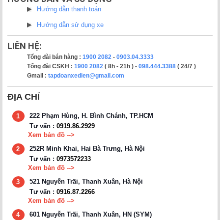
Hướng dẫn thanh toán
Hướng dẫn sử dụng xe
LIÊN HỆ:
Tổng đài bán hàng :
1900 2082
-
0903.04.3333
Tổng đài CSKH :
1900 2082
( 8h - 21h ) -
098.444.3388
( 24/7 )
Gmail :
tapdoanxedien@gmail.com
ĐỊA CHỈ
222 Phạm Hùng, H. Bình Chánh, TP.HCM
1
Tư vấn :
0919.86.2929
Xem bản đồ -->
252R Minh Khai, Hai Bà Trưng, Hà Nội
2
Tư vấn :
0973572233
Xem bản đồ -->
521 Nguyễn Trãi, Thanh Xuân, Hà Nội
3
Tư vấn :
0916.87.2266
Xem bản đồ -->
601 Nguyễn Trãi, Thanh Xuân, HN (SYM)
4