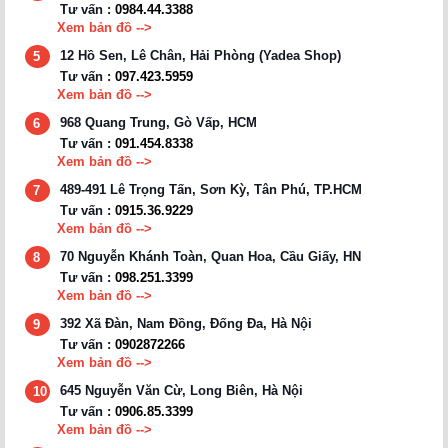
Tư vấn :
0984.44.3388
Xem bản đồ -->
12 Hồ Sen, Lê Chân, Hải Phòng (Yadea Shop)
5
Tư vấn :
097.423.5959
Xem bản đồ -->
968 Quang Trung, Gò Vấp, HCM
6
Tư vấn :
091.454.8338
Xem bản đồ -->
489-491 Lê Trọng Tấn, Sơn Kỳ, Tân Phú, TP.HCM
7
Tư vấn :
0915.36.9229
Xem bản đồ -->
70 Nguyễn Khánh Toàn, Quan Hoa, Cầu Giấy, HN
8
Tư vấn :
098.251.3399
Xem bản đồ -->
392 Xã Đàn, Nam Đồng, Đống Đa, Hà Nội
9
Tư vấn :
0902872266
Xem bản đồ -->
645 Nguyễn Văn Cừ, Long Biên, Hà Nội
10
Tư vấn :
0906.85.3399
Xem bản đồ -->