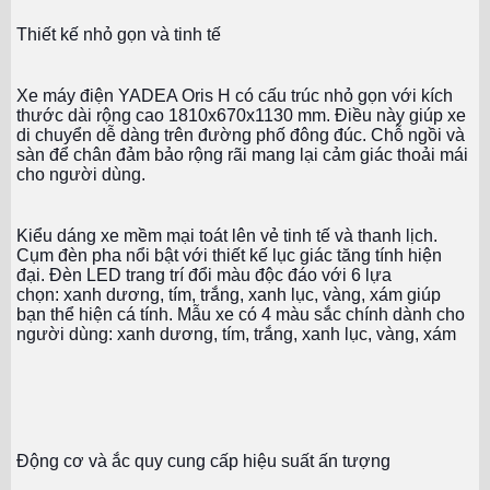
Thiết kế nhỏ gọn và tinh tế
Xe máy điện YADEA Oris H có cấu trúc nhỏ gọn với kích
thước dài rộng cao
1810x670x1130 mm. Điều này giúp xe
di chuyển dễ dàng trên đường phố đông đúc. Chỗ ngồi và
sàn để chân đảm bảo rộng rãi mang lại cảm giác thoải mái
cho người dùng.
Kiểu dáng xe mềm mại toát lên vẻ tinh tế và thanh lịch.
Cụm đèn pha nổi bật với thiết kế lục giác tăng tính hiện
đại. Đèn LED trang trí đổi màu độc đáo với 6 lựa
chọn: xanh dương, tím, trắng, xanh lục, vàng, xám giúp
bạn thể hiện cá tính. Mẫu xe có 4 màu sắc chính dành cho
người dùng: xanh dương, tím, trắng, xanh lục, vàng, xám
Động cơ và ắc quy cung cấp hiệu suất ấn tượng