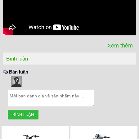
YADEA Oris H cũng được hỗ trợ nhiều tính năng thông
minh khác như:
Chia sẻ tài khoản: Cho phép nhiều người trong gia đình
cùng quản lý và sử dụng xe
Định vị GPS: Cung cấp dữ liệu vị trí xe chính xác
Bảo vệ toàn diện với 4 lớp chống trộm
Xem thêm
Bình luận
Bàn luận