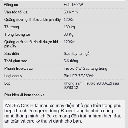
Động cơ
Hub 1500W
Vận tốc tối đa
50 Km/h
Quãng đường đi được khi pin đầy
120Km
Tải trọng
130 kg
Trọng lượng xe
88 Kg
Quãng đường tối đa đi được khi
120Km
pin đầy
Sạc điện
Sạc đầy tự ngắt
Thời gian sạc
5-6 tiếng
Phanh trước/sau
Trước đĩa/ Sau tang trống
Loại acquy
Pin LFP 72V-30Ah
Lốp
Không săm, Trước 90/80-12| sau
90/80-12
Phụ kiện đi kèm theo xe
YADEA Oris H là mẫu xe máy điện nhỏ gọn thời trang phù
hợp cho nhiều người dùng. Được trang bị nhiều công
nghệ thông minh, chiếc xe mang đến trải nghiệm hiện đại,
an toàn và cực kỳ thú vị dành cho bạn.