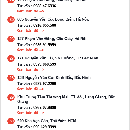
24
Tư vấn :
0988.47.6336
Xem bản đồ -->
665 Nguyễn Văn Cừ, Long Biên, Hà Nội.
25
Tư vấn :
0916.055.588
Xem bản đồ -->
127 Phạm Văn Đồng, Cầu Giấy, Hà Nội
26
Tư vấn :
0986.91.5959
Xem bản đồ -->
171 Nguyễn Văn Cừ, Võ Cường, TP Bắc Ninh
27
Tư vấn :
0979.068.599
Xem bản đồ -->
15B Nguyễn Văn Cừ, Kinh Bắc, Bắc Ninh
28
Tư vấn :
0987.97.2299
Xem bản đồ -->
Khu Trung Tâm Thương Mại, TT Vôi, Lạng Giang, Bắc
29
Giang
Tư vấn :
0967.07.9898
Xem bản đồ -->
920 Kha Vạn Cân, Thủ Đức, HCM
30
Tư vấn :
090.429.3399