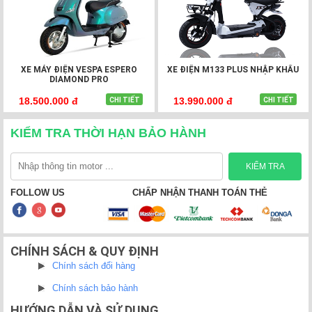
hệ thống Xe Điện Việt Thanh
- địa chỉ
mua xe máy điện
uy
tín với hơn 30 chi nhánh trên toàn quốc. Hotline tư vấn và
đặt hàng: 1900 2082.
XE MÁY ĐIỆN VESPA ESPERO
XE ĐIỆN M133 PLUS NHẬP KHẨU
DIAMOND PRO
18.500.000 đ
13.990.000 đ
CHI TIẾT
CHI TIẾT
KIỂM TRA THỜI HẠN BẢO HÀNH
FOLLOW US
CHẤP NHẬN THANH TOÁN THẺ
CHÍNH SÁCH & QUY ĐỊNH
Chính sách đổi hàng
Chính sách bảo hành
HƯỚNG DẪN VÀ SỬ DỤNG