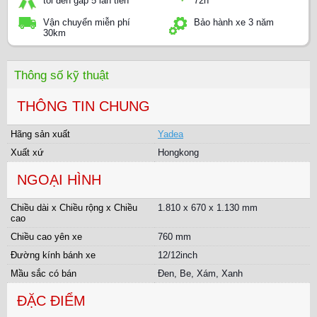
tôi đền gấp 5 lần tiền
72h
Vận chuyển miễn phí
Bảo hành xe 3 năm
30km
Thông số kỹ thuật
THÔNG TIN CHUNG
Hãng sản xuất
Yadea
Xuất xứ
Hongkong
NGOẠI HÌNH
Chiều dài x Chiều rộng x Chiều
1.810 x 670 x 1.130 mm
cao
Chiều cao yên xe
760 mm
Đường kính bánh xe
12/12inch
Mầu sắc có bán
Đen, Be, Xám, Xanh
ĐẶC ĐIỂM