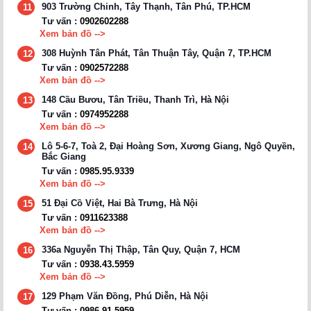
903 Trường Chinh, Tây Thạnh, Tân Phú, TP.HCM
11
Tư vấn :
0902602288
Xem bản đồ -->
308 Huỳnh Tân Phát, Tân Thuận Tây, Quận 7, TP.HCM
12
Tư vấn :
0902572288
Xem bản đồ -->
148 Cầu Bươu, Tân Triều, Thanh Trì, Hà Nội
13
Tư vấn :
0974952288
Xem bản đồ -->
Lô 5-6-7, Toà 2, Đại Hoàng Sơn, Xương Giang, Ngô Quyền,
14
Bắc Giang
Tư vấn :
0985.95.9339
Xem bản đồ -->
51 Đại Cồ Việt, Hai Bà Trưng, Hà Nội
15
Tư vấn :
0911623388
Xem bản đồ -->
336a Nguyễn Thị Thập, Tân Quy, Quận 7, HCM
16
Tư vấn :
0938.43.5959
Xem bản đồ -->
129 Phạm Văn Đồng, Phú Diễn, Hà Nội
17
Tư vấn :
0986.91.5959