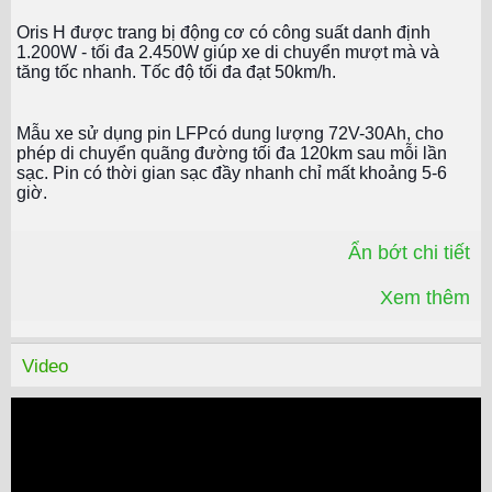
Oris H được trang bị động cơ có công suất danh định
1.200W - tối đa 2.450W giúp xe di chuyển mượt mà và
tăng tốc nhanh. Tốc độ tối đa đạt 50km/h.
Mẫu xe sử dụng pin LFPcó dung lượng 72V-30Ah, cho
phép di chuyển quãng đường tối đa 120km sau mỗi lần
sạc. Pin có thời gian sạc đầy nhanh chỉ mất khoảng 5-6
giờ.
Ẩn bớt chi tiết
Công nghệ điều khiển thông minh Aigo
Xem thêm
Mẫu xe được tích hợp công nghệ Aigo với hệ thống Smart
Key hỗ trợ 4 cách mở khóa linh hoạt:
Video
Kết nối với YADEA App: Mở khóa xe từ xa qua điện thoại,
tiện lợi khi bạn quên mang chìa khóa
Mở khóa bằng Bluetooth: Tự động mở khóa khi bạn đến
gần xe
Mở khoá từ xa bằng Remote
Mở khoá bằng núm xoay