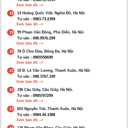
Xem bản đồ -->
14 Hoàng Quốc Việt, Nghĩa Đô, Hà Nội
18
Tư vấn :
0983.73.2399
Xem bản đồ -->
99 Phạm Văn Đồng, Phú Diễn, Hà Nội
19
Tư vấn :
098.9976.299
Xem bản đồ -->
78 Ô Chợ Dừa, Đống Đa, Hà Nội
20
Tư vấn :
0965550699
Xem bản đồ -->
19 Đ. Lê Văn Lương, Thanh Xuân, Hà Nội
21
Tư vấn :
098.3767.199
Xem bản đồ -->
196 Cầu Giấy, Cầu Giấy, Hà Nội.
22
Tư vấn :
0985707299
Xem bản đồ -->
603 Nguyễn Trãi, Thanh Xuân, Hà Nội
23
Tư vấn :
0984.44.3388
Xem bản đồ -->
125 Phạm Văn Đồng, Cầu Giấy, Hà Nội