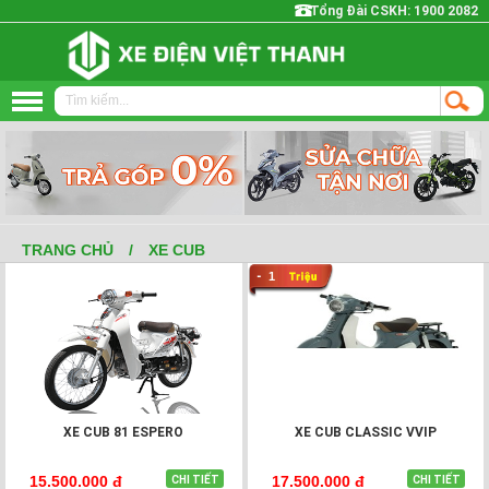
Tổng Đài CSKH:
1900 2082
Trang chủ
Xe đạp điện
Xe máy điện
TRANG CHỦ
/
XE CUB
1
Yadea
XMEN
Vespa
XE CUB 81 ESPERO
XE CUB CLASSIC VVIP
NIJIA
15.500.000 đ
17.500.000 đ
CHI TIẾT
CHI TIẾT
Xe CUB