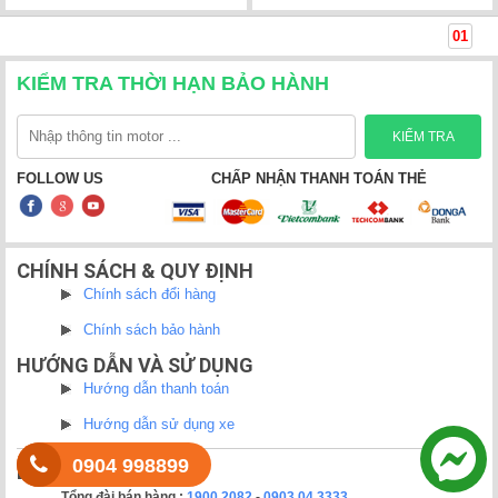
01
AIMA
KIỂM TRA THỜI HẠN BẢO HÀNH
GIANT
ZOOMER
FOLLOW US
CHẤP NHẬN THANH TOÁN THẺ
HONDA
Ắc quy
CHÍNH SÁCH & QUY ĐỊNH
Dịch vụ
Chính sách đổi hàng
Trả góp
Chính sách bảo hành
HƯỚNG DẪN VÀ SỬ DỤNG
Giới thiệu
Hướng dẫn thanh toán
Tin tức
Hướng dẫn sử dụng xe
0904 998899
LIÊN HỆ:
Câu hỏi thường gặp
Tổng đài bán hàng :
1900 2082
-
0903.04.3333